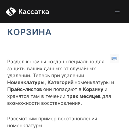
Перейти
Main
к
Men
содержимому
КОРЗИНА
Раздел корзины создан специально для
защиты ваших данных от случайных
удалений. Теперь при удалении
Номенклатуры
,
Категорий
номенклатуры и
Прайс-листов
они попадают в
Корзину
и
хранятся там в течении
трех месяцев
для
возможности восстановления.
Рассмотрим пример восстановления
номенклатуры.